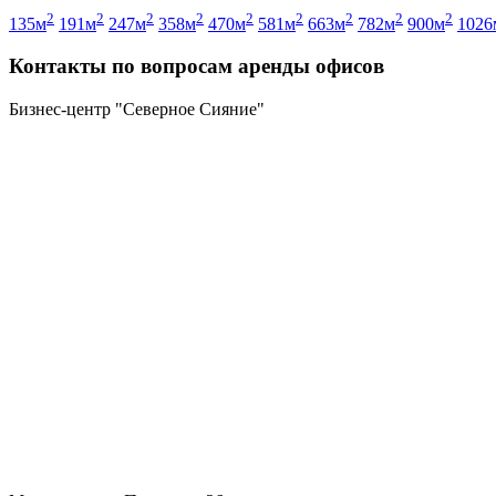
2
2
2
2
2
2
2
2
2
135м
191м
247м
358м
470м
581м
663м
782м
900м
1026
Контакты по вопросам аренды офисов
Бизнес-центр "Северное Сияние"