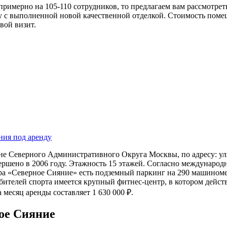
примерно на 105-110 сотрудников, то предлагаем вам рассмотре
у с выполненной новой качественной отделкой. Стоимость помещ
вой визит.
ния под аренду
не Северного Административного Округа Москвы, по адресу: ул
вершено в 2006 году. Этажность 15 этажей. Согласно междунаро
ра «Северное Сияние» есть подземный паркинг на 290 машиномес
юбителей спорта имеется крупный фитнес-центр, в котором дейс
а месяц аренды составляет 1 630 000 ₽.
ое Сияние