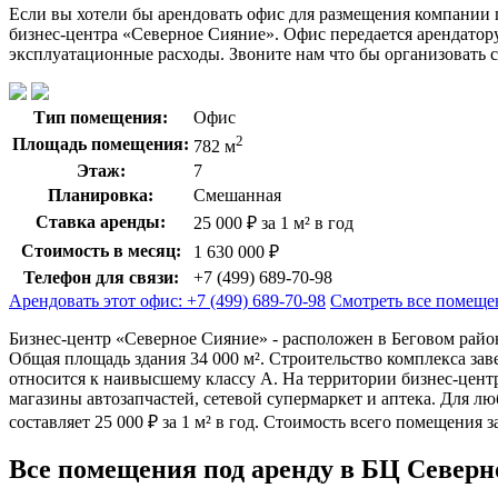
Если вы хотели бы арендовать офис для размещения компании 
бизнес-центра «Северное Сияние». Офис передается арендатор
эксплуатационные расходы. Звоните нам что бы организовать с
Тип помещения:
Офис
2
Площадь помещения:
782 м
Этаж:
7
Планировка:
Смешанная
Ставка аренды:
25 000 ₽ за 1 м² в год
Стоимость в месяц:
1 630 000 ₽
Телефон для связи:
+7 (499) 689-70-98
Арендовать этот офис: +7 (499) 689-70-98
Смотреть все помеще
Бизнес-центр «Северное Сияние» - расположен в Беговом райо
Общая площадь здания 34 000 м². Строительство комплекса за
относится к наивысшему классу A. На территории бизнес-цент
магазины автозапчастей, сетевой супермаркет и аптека. Для л
составляет 25 000 ₽ за 1 м² в год. Стоимость всего помещения з
Все помещения под аренду в БЦ Северн