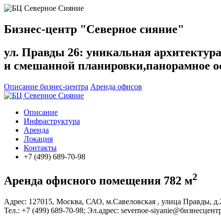
Бизнес-центр "Северное сияние"
ул. Правды 26:
уникальная архитектура
и смешанной планировки,панорамное о
Описание бизнес-центра
Аренда офисов
Описание
Инфраструктура
Аренда
Локация
Контакты
+7 (499) 689-70-98
2
Аренда офисного помещения 782 м
Адрес: 127015, Москва, САО, м.Савеловская , улица Правды, д.
Тел.:
+7 (499)
689-70-98
; Эл.адрес: severnoe-siyanie@бизнесцент