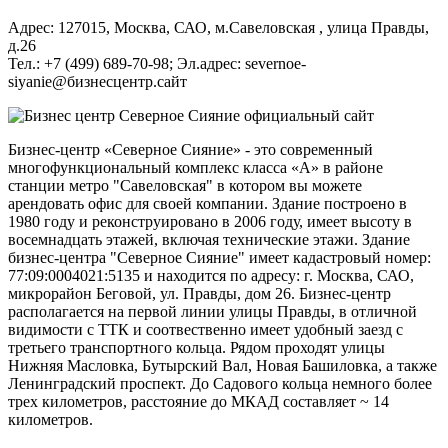
Адрес: 127015, Москва, САО, м.Савеловская , улица Правды,
д.26
Тел.:
+7 (499)
689-70-98
; Эл.адрес: severnoe-
siyanie@бизнесцентр.сайт
Бизнес-центр «Северное Сияние» - это современный
многофункциональный комплекс класса «А» в районе
станции метро "Савеловская" в котором вы можете
арендовать офис для своей компании. Здание построено в
1980 году и реконструировано в 2006 году, имеет высоту в
восемнадцать этажей, включая технические этажи. Здание
бизнес-центра "Северное Сияние" имеет кадастровый номер:
77:09:0004021:5135 и находится по адресу: г. Москва, САО,
микрорайон Беговой, ул. Правды, дом 26. Бизнес-центр
располагается на первой линии улицы Правды, в отличной
видимости с ТТК и соотвественно имеет удобный заезд с
третьего транспортного кольца. Рядом проходят улицы
Нижняя Масловка, Бутырский Вал, Новая Башиловка, а также
Ленинградский проспект. До Садового кольца немного более
трех километров, расстояние до МКАД составляет ~ 14
километров.