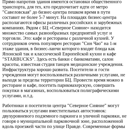
Прямо напротив здания имеются остановки общественного
транспорта, для тех, кто предпочитает идти от метро
"Савеловская" до бизнес-центра пешком время в пути
составит не более 5-7 минут. На площадях бизнес-центра
располагаются офисы различных российских и зарубежных
компаниях. Рядом с БЦ «Северное Сияние» находится
множество самых разнообразных предприятий услуг и
торговли. Это: кафе и рестораны с различной кухней. У
сотрудников очень популярен ресторан "Син Чао" на 1-м
этаже здания, в бизнес-ланчи которого входят блюда как
Японской так и классической Европейской кухни и кафе
"STARBUCKS". Здесь есть банки с банкоматами, салон
красоты, известная студия танцев медицинские учреждения.
Инфраструктура хорошо развита. Посетители и гости
учреждения могут воспользоваться различными услугами, не
выходя за пределы территории БЦ. Провести время можно в
ресторане и кафе, посетить парикмахерскую, совершить
покупки в магазинах, воспользоваться полиграфическими
услугами, и.т.д.
Работники и посетители центра "Северное Сияние" могут
пользоваться услугами вместительных автостоянок:
двухуровневого подземного паркинга и уличной парковки, не
говоря о муниципальной парковочной зоне, расположенной
вдоль проезжей части по улице Правде. Современные формы